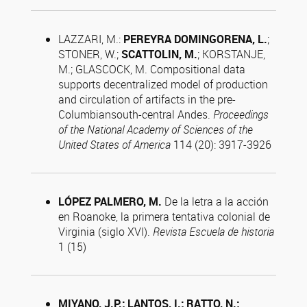
LAZZARI, M.:
PEREYRA DOMINGORENA, L.
;
STONER, W.;
SCATTOLIN, M.
; KORSTANJE,
M.; GLASCOCK, M. Compositional data
supports decentralized model of production
and circulation of artifacts in the pre-
Columbiansouth-central Andes.
Proceedings
of the National Academy of Sciences of the
United States of America
114 (20): 3917-3926
LÓPEZ PALMERO, M.
De la letra a la acción
en Roanoke, la primera tentativa colonial de
Virginia (siglo XVI).
Revista Escuela de historia
1 (15)
MIYANO, J.P.; LANTOS, I.; RATTO, N.;