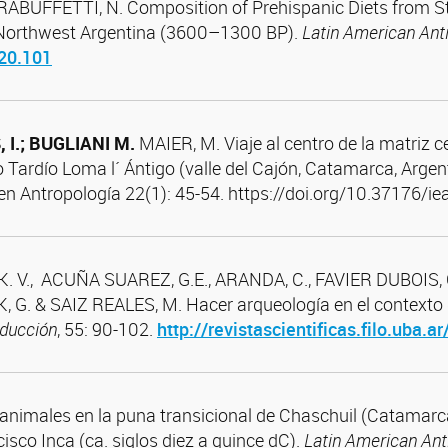
 RABUFFETTI, N. Composition of Prehispanic Diets from 
, Northwest Argentina (3600–1300 BP).
Latin American Anti
020.101
 I.;
BUGLIANI
M.
MAIER, M. Viaje al centro de la matriz 
o Tardío Loma l´ Ántigo (valle del Cajón, Catamarca, Argent
 en Antropología 22(1): 45-54. https://doi.org/10.37176/i
. V., ACUÑA SUAREZ, G.E., ARANDA, C., FAVIER DUBOIS,
G. & SAIZ REALES, M. Hacer arqueología en el contexto d
oducción
, 55: 90-102.
http://revistascientificas.filo.uba.
nimales en la puna transicional de Chaschuil (Catamarca
isco Inca (ca. siglos diez a quince dC).
Latin American Ant