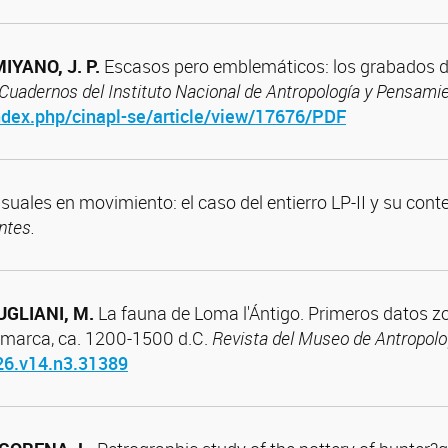
IYANO, J. P.
Escasos pero emblemáticos: los grabados del 
Cuadernos del Instituto Nacional de Antropología y Pensami
index.php/cinapl-se/article/view/17676/PDF
suales en movimiento: el caso del entierro LP-II y su cont
ntes.
UGLIANI, M.
La fauna de Loma l'Ántigo. Primeros datos z
tamarca, ca. 1200-1500 d.C.
Revista del Museo de Antropolo
26.v14.n3.31389