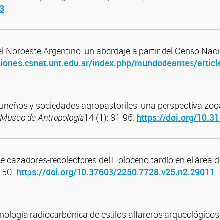
63
l Noroeste Argentino: un abordaje a partir del Censo Na
aciones.csnat.unt.edu.ar/index.php/mundodeantes/artic
uneños y sociedades agropastoriles: una perspectiva zooa
 Museo de Antropología
14 (1): 81-96.
https://doi.org/10.
e cazadores-recolectores del Holoceno tardío en el área d
150.
https://doi.org/10.37603/2250.7728.v25.n2.29011
nología radiocarbónica de estilos alfareros arqueológicos: