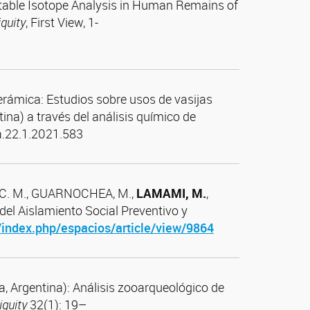
Stable Isotope Analysis in Human Remains of
quity
, First View, 1-
cerámica: Estudios sobre usos de vasijas
ina) a través del análisis químico de
ea.22.1.2021.583
 C. M., GUARNOCHEA, M.,
LAMAMI, M.
,
el Aislamiento Social Preventivo y
ar/index.php/espacios/article/view/9864
, Argentina): Análisis zooarqueológico de
iquity
32(1): 19–