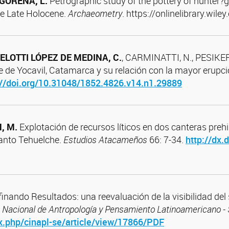
GORENA, L.
Petrographic study of the pottery of hunter?g
he Late Holocene.
Archaeometry
. https://onlinelibrary.wi
ELOTTI LÓPEZ DE MEDINA, C.
, CARMINATTI, N., PESIKER, 
e de Yocavil, Catamarca y su relación con la mayor erupc
://doi.org/10.31048/1852.4826.v14.n1.29889
, M.
Explotación de recursos líticos en dos canteras pre
Manto Tehuelche.
Estudios Atacameños
66: 7-34.
http://dx.
finando Resultados: una reevaluación de la visibilidad del
o Nacional de Antropología y Pensamiento Latinoamericano - 
ex.php/cinapl-se/article/view/17866/PDF