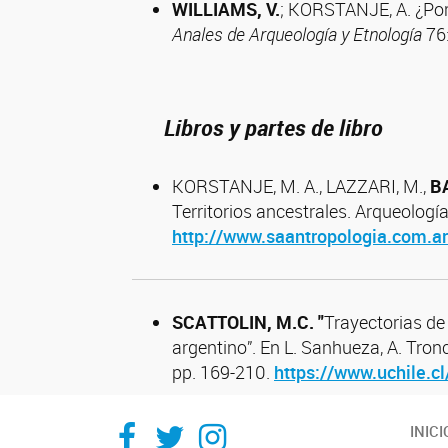
WILLIAMS
,
V.
; KORSTANJE, A. ¿Por
Anales de Arqueología y Etnología
76:
Libros y partes de libro
KORSTANJE, M. A., LAZZARI, M.,
BA
Territorios ancestrales. Arqueologí
http://www.saantropologia.com.ar/
SCATTOLIN, M.C. "
Trayectorias de 
argentino”. En L. Sanhueza, A. Tron
pp. 169-210.
https://www.uchile.c
Facebook
Twitter
Instagram
INICI