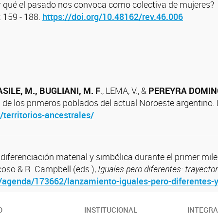
 qué el pasado nos convoca como colectiva de mujeres?
 159 - 188.
https://doi.org/10.48162/rev.46.006
SILE, M., BUGLIANI, M. F
., LEMA, V., &
PEREYRA
DOMIN
a de los primeros poblados del actual Noroeste argentino.
territorios-ancestrales/
diferenciación material y simbólica durante el primer milen
coso & R. Campbell (eds.),
Iguales pero diferentes: trayecto
l/agenda/173662/lanzamiento-iguales-pero-diferentes-y
O
INSTITUCIONAL
INTEGR