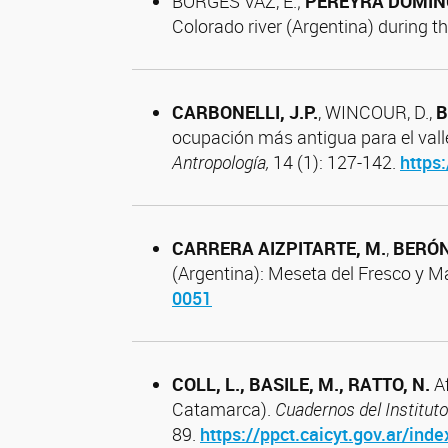
BORGES VAZ, E.;
PEREYRA
DOMIN
Colorado river (Argentina) during t
CARBONELLI, J.P.
, WINCOUR, D.,
B
ocupación más antigua para el vall
Antropología,
14 (1): 127-142.
https
CARRERA AIZPITARTE, M.
,
BERÓN
(Argentina): Meseta del Fresco y 
0051
COLL, L., BASILE, M., RATTO, N.
A
Catamarca).
Cuadernos del Institut
89.
https://ppct.caicyt.gov.ar/ind