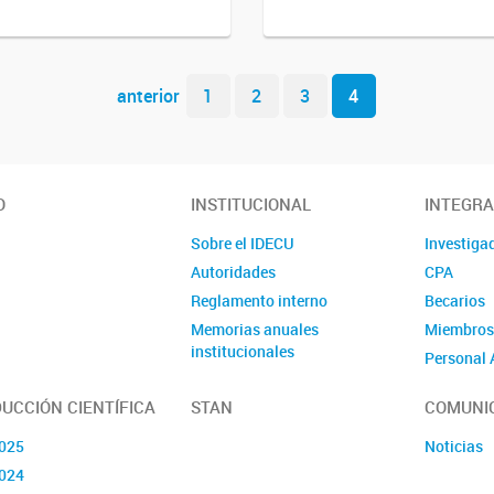
anterior
1
2
3
4
O
INSTITUCIONAL
INTEGR
Sobre el IDECU
Investiga
Autoridades
CPA
Reglamento interno
Becarios
Memorias anuales
Miembros
institucionales
Personal 
Proyectos de Investigación
UE
UCCIÓN CIENTÍFICA
STAN
COMUNI
Equipamiento
025
Noticias
Recursos para los
024
integrantes