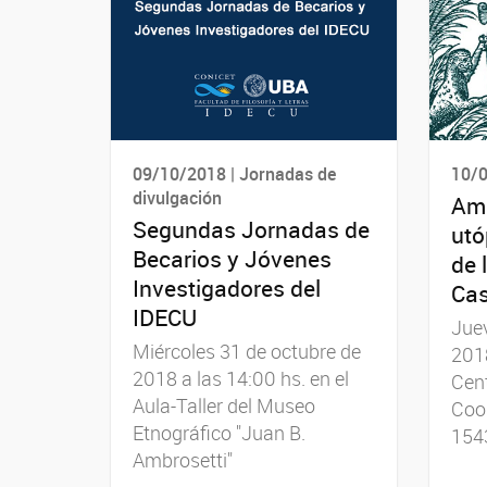
09/10/2018 | Jornadas de
10/0
divulgación
Amé
Segundas Jornadas de
utó
Becarios y Jóvenes
de 
Investigadores del
Cas
IDECU
Juev
Miércoles 31 de octubre de
2018
2018 a las 14:00 hs. en el
Cent
Aula-Taller del Museo
Coop
Etnográfico "Juan B.
154
Ambrosetti"