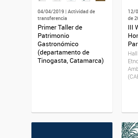
04/04/2019 | Actividad de
12/0
transferencia
de 2
Primer Taller de
III
Patrimonio
Hom
Gastronómico
Par
(departamento de
Hall
Tinogasta, Catamarca)
Etno
Ambr
(CA