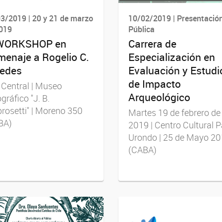
3/2019 | 20 y 21 de marzo
10/02/2019 | Presentació
019
Pública
 WORKSHOP en
Carrera de
enaje a Rogelio C.
Especialización en
edes
Evaluación y Estudi
de Impacto
 Central | Museo
Arqueológico
gráfico "J. B.
osetti" | Moreno 350
Martes 19 de febrero de
BA)
2019 | Centro Cultural 
Urondo | 25 de Mayo 20
(CABA)